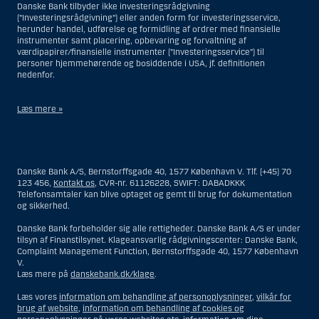
Danske Bank tilbyder ikke investeringsrådgivning
(”Investeringsrådgivning”) eller anden form for investeringsservice,
herunder handel, udførelse og formidling af ordrer med finansielle
instrumenter samt placering, opbevaring og forvaltning af
værdipapirer/finansielle instrumenter (”Investeringsservice”) til
personer hjemmehørende og bosiddende i USA, jf. definitionen
nedenfor.
Læs mere »
Materialet på denne hjemmeside er således ikke beregnet til at blive
distribueret til eller anvendt af personer hjemmehørende og
bosiddende i USA. Intet materiale på denne hjemmeside må fortolkes
Danske Bank A/S, Bernstorffsgade 40, 1577 København V. Tlf. (+45) 70
og opfattes som et tilbud om Investeringsrådgivning eller
123 456,
Kontakt os
, CVR-nr. 61126228, SWIFT: DABADKKK
Investeringsservice til en person hjemmehørende og bosiddende i USA.
Telefonsamtaler kan blive optaget og gemt til brug for dokumentation
og sikkerhed.
I forhold til Investeringsrådgivning skal en person hjemmehørende og
bosiddende i USA forstås som enhver af følgende:
Danske Bank forbeholder sig alle rettigheder. Danske Bank A/S er under
tilsyn af Finanstilsynet. Klageansvarlig rådgivningscenter: Danske Bank,
En fysisk person hjemmehørende og bosiddende i USA.
Complaint Management Function, Bernstorffsgade 40, 1577 København
V.
En virksomhed eller et interessentskab som er registreret eller
Læs mere på
danskebank.dk/klage
.
organiseret i USA, men som ikke er et offshore-rådgivningscenter
eller en anden form for repræsentation tilhørende en person
Læs vores
information om behandling af personoplysninger
,
vilkår for
hjemmehørende og bosiddende i USA, som har en gyldig
brug af website
,
information om behandling af cookies og
forretningsmæssig begrundelse for sit virke, og som varetager