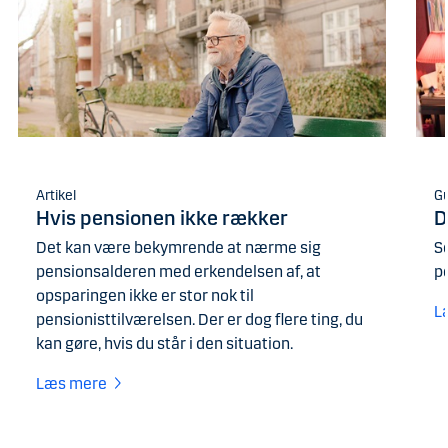
Artikel
G
Hvis pensionen ikke rækker
D
Det kan være bekymrende at nærme sig
S
pensionsalderen med erkendelsen af, at
p
opsparingen ikke er stor nok til
L
pensionisttilværelsen. Der er dog flere ting, du
kan gøre, hvis du står i den situation.
Læs mere