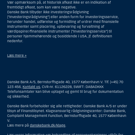
Vær opmærksom på, at historisk afkast ikke er en indikation af
fremtidigt afkast, som kan være negative.
Danske Bank tilbyder ikke investeringsrådgivning
(”Investeringsrådgivning”) eller anden form for investeringsservice,
herunder handel, udførelse og formidling af ordrer med finansielle
instrumenter samt placering, opbevaring og forvaltning af
værdipapirer/finansielle instrumenter (”Investeringsservice”) til
personer hjemmehørende og bosiddende i USA, jf. definitionen
nedenfor.
Læs mere »
Materialet på denne hjemmeside er således ikke beregnet til at blive
distribueret til eller anvendt af personer hjemmehørende og
bosiddende i USA. Intet materiale på denne hjemmeside må fortolkes
Danske Bank A/S, Bernstorffsgade 40, 1577 København V. Tlf. (+45) 70
og opfattes som et tilbud om Investeringsrådgivning eller
123 456,
Kontakt os
, CVR-nr. 61126228, SWIFT: DABADKKK
Investeringsservice til en person hjemmehørende og bosiddende i USA.
Telefonsamtaler kan blive optaget og gemt til brug for dokumentation
og sikkerhed.
I forhold til Investeringsrådgivning skal en person hjemmehørende og
bosiddende i USA forstås som enhver af følgende:
Danske Bank forbeholder sig alle rettigheder. Danske Bank A/S er under
tilsyn af Finanstilsynet. Klageansvarlig rådgivningscenter: Danske Bank,
En fysisk person hjemmehørende og bosiddende i USA.
Complaint Management Function, Bernstorffsgade 40, 1577 København
V.
En virksomhed eller et interessentskab som er registreret eller
Læs mere på
danskebank.dk/klage
.
organiseret i USA, men som ikke er et offshore-rådgivningscenter
eller en anden form for repræsentation tilhørende en person
Læs vores
information om behandling af personoplysninger
,
vilkår for