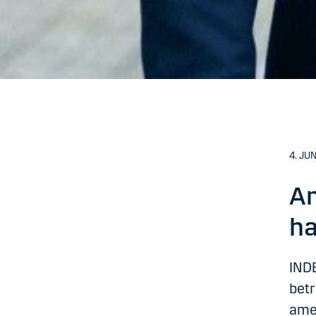
4. JU
Am
ha
INDB
betr
ame