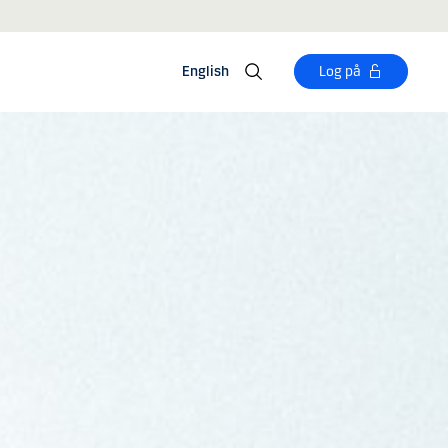
English
Log på