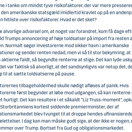
 i tanke om mindst tyve risikofaktorer, der var mere pressere
 den amerikanske statsgæld imidlertid kravlet op på en andenp
n hitliste over risikofaktorer. Hvad er det sket?
e alvorlige advarsel om, at noget var forandret, kom få dage eft
d Trumps annoncering af høje toldsatser på import fra resten 
n. Normalt søger investorerne mod sikker havn i amerikanske
ationer og sender renten nedad, men vi så til stor bekymring, at
aktierne faldt, så begyndte renterne at stige. Det kan lyde usky
et var faktisk så alvorligt, at det sandsynligvis var netop det, de
 til at sætte toldsatserne på pause.
torernes tilbageholdenhed skulle nødigt afløses af panik. Hvis
torerne først begynder at løbe mod udgangen, så kan renterne 
 hurtigt. Det kan resultere i et såkaldt ”Liz Truss-moment”, opk
 Storbritanniens kortest siddende premierminister, der af
ationsmarkedet blev tvunget til at droppe hendes ufinansiered
elettelser. I dag kan man måske godt sige, at der ikke er nogen, 
mmer over Trump. Bortset fra Gud og obligationsmarkedet.