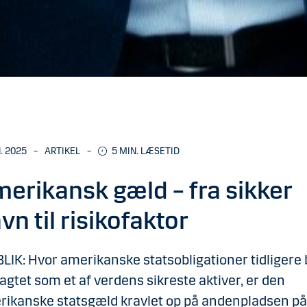
N. 2025
–
ARTIKEL
–
5 MIN. LÆSETID
erikansk gæld – fra sikker
vn til risikofaktor
LIK: Hvor amerikanske statsobligationer tidligere 
agtet som et af verdens sikreste aktiver, er den
rikanske statsgæld kravlet op på andenpladsen på