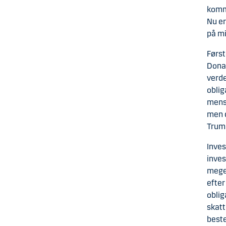
komme
Nu er
på mi
Først
Donal
verde
oblig
mens 
men d
Trump
Inves
inves
meget
efter
oblig
skatt
beste