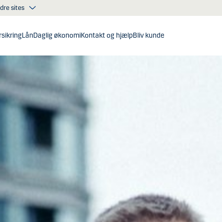
dre sites
sikring
Lån
Daglig økonomi
Kontakt og hjælp
Bliv kunde