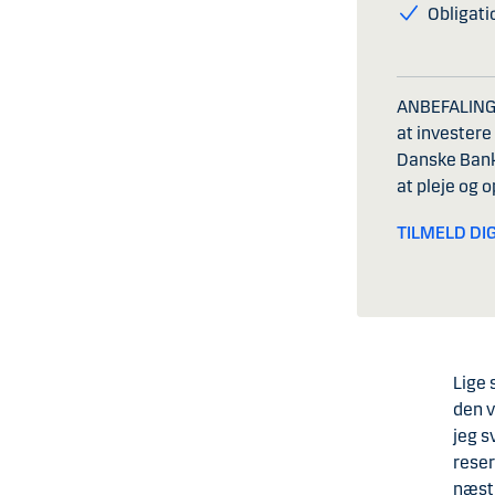
Obligati
ANBEFALINGER
at investere
Danske Bank 
at pleje og 
TILMELD DIG
Lige 
den v
jeg s
reser
næstm