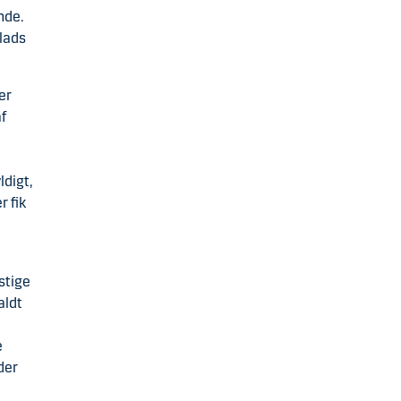
nde.
lads
er
af
ldigt,
r fik
stige
aldt
e
der