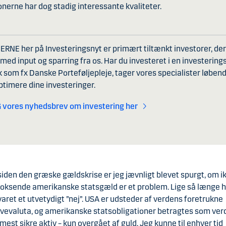
onerne har dog stadig interessante kvaliteter.
NE her på Investeringsnyt er primært tiltænkt investorer, der
 med input og sparring fra os. Har du investeret i en investerings
som fx Danske Porteføljepleje, tager vores specialister løbe
optimere dine investeringer.
 vores nyhedsbrev om investering her
siden den græske gældskrise er jeg jævnligt blevet spurgt, om i
oksende amerikanske statsgæld er et problem. Lige så længe 
varet et utvetydigt ”nej”. USA er udsteder af verdens foretrukne
vevaluta, og amerikanske statsobligationer betragtes som ve
est sikre aktiv – kun overgået af guld. Jeg kunne til enhver tid