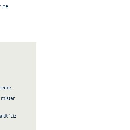
r de
bedre.
e mister
ldt ”Liz