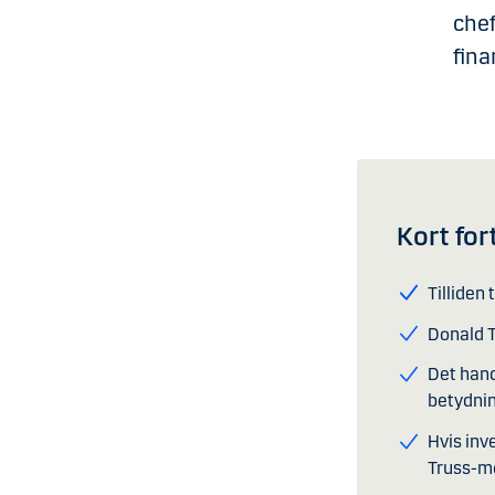
chef
fina
Kort for
Tilliden
Donald T
Det hand
betydnin
Hvis inv
Truss-m