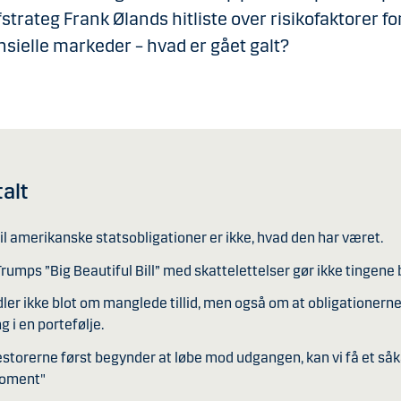
strateg Frank Ølands hitliste over risikofaktorer fo
nsielle markeder – hvad er gået galt?
talt
 til amerikanske statsobligationer er ikke, hvad den har været.
rumps ”Big Beautiful Bill” med skattelettelser gør ikke tingene 
ler ikke blot om manglede tillid, men også om at obligationern
g i en portefølje.
estorerne først begynder at løbe mod udgangen, kan vi få et såka
oment"