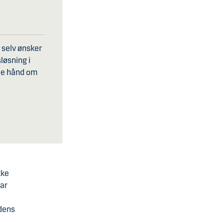
 selv ønsker
løsning i
nde hånd om
kke
har
rdens