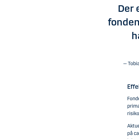
Der 
fonden
h
Tobia
Effe
Fonde
primæ
risik
Aktue
på ca