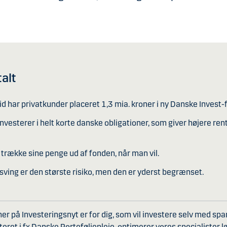
talt
tid har privatkunder placeret 1,3 mia. kroner i ny Danske Invest-
nvesterer i helt korte danske obligationer, som giver højere rent
trække sine penge ud af fonden, når man vil.
ving er den største risiko, men den er yderst begrænset.
r på Investeringsnyt er for dig, som vil investere selv med spar
teret i fx Danske Porteføljepleje, optimerer vores specialister 