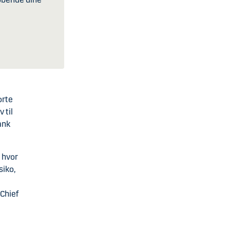
orte
 til
ank
 hvor
siko,
 Chief