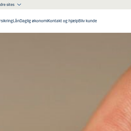
dre sites
sikring
Lån
Daglig økonomi
Kontakt og hjælp
Bliv kunde