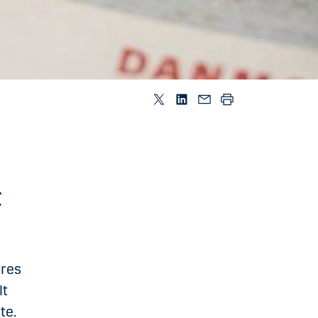
t
eres
lt
te.