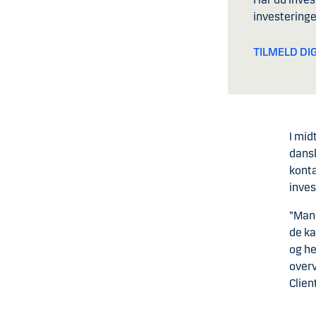
investeringe
TILMELD DIG
I mid
dansk
konta
inves
”Mang
de ka
og he
overv
Clien