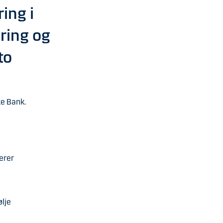
ing i
ring og
to
ke Bank.
erer
ølje