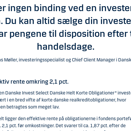
er ingen binding ved en invester
. Du kan altid sælge din investe
ar pengene til disposition efter 
handelsdage.
s Møller, investeringsspecialist og Chief Client Manager i Dans
ktiv rente omkring 2,1 pct.
n Danske Invest Select Danske Helt Korte Obligationer* invest
rt i en bred vifte af korte danske realkreditobligationer, hvor
oen betragtes som meget lav.
lt ligger den effektive rente på obligationerne i fondens portef
. 2,1 pct. før omkostninger. Det svarer til ca. 1,87 pct. efter de