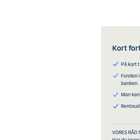
Kort for
På kort 
Fonden i
banken.
Man kan 
Renteuds
VORES RÅD he
Har du inves