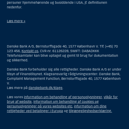
personer hjemmehørende og bosiddende i USA, jf. definitionen
nedenfor.
Læs mere »
Materialet på denne hjemmeside er således ikke beregnet til at blive
distribueret til eller anvendt af personer hjemmehørende og
bosiddende i USA. Intet materiale på denne hjemmeside må fortolkes
Danske Bank A/S, Bernstorffsgade 40, 1577 København V. Tlf. (+45) 70
og opfattes som et tilbud om Investeringsrådgivning eller
123 456,
Kontakt os
, CVR-nr. 61126228, SWIFT: DABADKKK
Investeringsservice til en person hjemmehørende og bosiddende i USA.
Telefonsamtaler kan blive optaget og gemt til brug for dokumentation
og sikkerhed.
I forhold til Investeringsrådgivning skal en person hjemmehørende og
bosiddende i USA forstås som enhver af følgende:
Danske Bank forbeholder sig alle rettigheder. Danske Bank A/S er under
tilsyn af Finanstilsynet. Klageansvarlig rådgivningscenter: Danske Bank,
En fysisk person hjemmehørende og bosiddende i USA.
Complaint Management Function, Bernstorffsgade 40, 1577 København
V.
En virksomhed eller et interessentskab som er registreret eller
Læs mere på
danskebank.dk/klage
.
organiseret i USA, men som ikke er et offshore-rådgivningscenter
eller en anden form for repræsentation tilhørende en person
Læs vores
information om behandling af personoplysninger
,
vilkår for
hjemmehørende og bosiddende i USA, som har en gyldig
brug af website
,
information om behandling af cookies og
forretningsmæssig begrundelse for sit virke, og som varetager
personoplysninger på vores websites etc
,
information om dine
opgaver og reguleres som et forsikringsselskab eller en bank.
rettigheder ved betalinger i Europa
og
tilgængeligshedserklæring.
Et rådgivningscenter eller en repræsentation tilhørende et
udenlandsk selskab med base i USA.
En fond, hvor formueforvalteren er en person hjemmehørende og