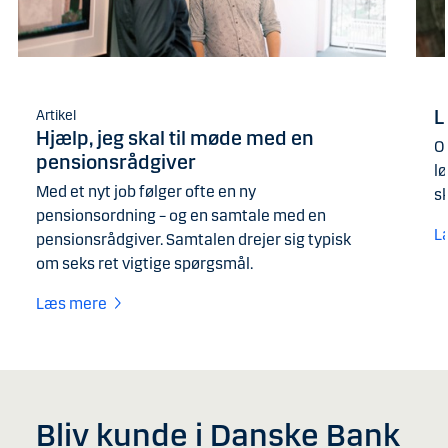
L
Artikel
Hjælp, jeg skal til møde med en
O
pensionsrådgiver
l
Med et nyt job følger ofte en ny
sk
pensionsordning – og en samtale med en
L
pensionsrådgiver. Samtalen drejer sig typisk
om seks ret vigtige spørgsmål.
Læs mere
Bliv kunde i Danske Bank