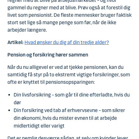
regner med at blive på arbejdsmarkedet – og hvor
gammel du regner med at blive. Prøv også at forestil dig
livet som pensionist. De fleste mennesker bruger faktisk
stort set lige så mange penge som før, når de ikke
arbejder længere.
Artikel:
Hvad ønsker du dig af din tredje alder?
Pension og forsikring hører sammen
Når du nu alligevel er ved at tjekke pensionen, kan du
samtidig få styr på to ekstremt vigtige forsikringer, som
ofte er knyttet til pensionsopsparingen:
Din livsforsikring – som går til dine efterladte, hvis du
dør
Din forsikring ved tab af erhvervsevne – som sikrer
din økonomi, hvis du mister evnen til at arbejde
midlertidigt eller varigt
Det er nemlig desværre sådan, at selv om kvinder lever