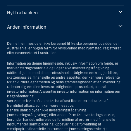
Nyt fra banken
Anden information
Denne hjemmeside er ikke beregnet til fysiske personer bosiddende i
Australien eller nogen form for virksomhed med hjemsted, registreret
eller navnenoteret i Australien
Information på denne hjemmeside, inklusiv information om fonde, er
markedsføringsmateriale og udgør ikke investeringsrådgivning.
Rådfør dig altid med dine professionelle rådgivere omkring juridiske,
skattemæssige, finansielle og andre aspekter, der kan være relevante
for at vurdere egnetheden og hensigtsmæssigheden af en investering.
Orienter dig om dine investorrettigheder i prospektet, central
investorinformation/væsentlig investorinformation og information om
klagehåndtering.
Vær opmærksom på, at historisk afkast ikke er en indikation af
fremtidigt afkast, som kan være negative.
Danske Bank tilbyder ikke investeringsrådgivning
(”Investeringsrådgivning”) eller anden form for investeringsservice,
herunder handel, udførelse og formidling af ordrer med finansielle
instrumenter samt placering, opbevaring og forvaltning af
værdipapirer/finansielle instrumenter (”Investeringsservice”) til