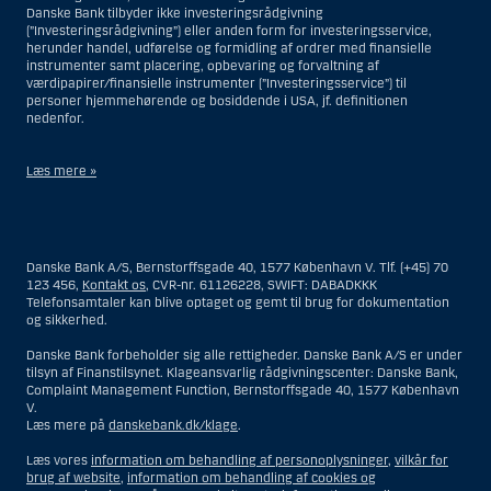
Danske Bank tilbyder ikke investeringsrådgivning
(”Investeringsrådgivning”) eller anden form for investeringsservice,
herunder handel, udførelse og formidling af ordrer med finansielle
instrumenter samt placering, opbevaring og forvaltning af
værdipapirer/finansielle instrumenter (”Investeringsservice”) til
personer hjemmehørende og bosiddende i USA, jf. definitionen
nedenfor.
Læs mere »
Materialet på denne hjemmeside er således ikke beregnet til at blive
distribueret til eller anvendt af personer hjemmehørende og
bosiddende i USA. Intet materiale på denne hjemmeside må fortolkes
Danske Bank A/S, Bernstorffsgade 40, 1577 København V. Tlf. (+45) 70
og opfattes som et tilbud om Investeringsrådgivning eller
123 456,
Kontakt os
, CVR-nr. 61126228, SWIFT: DABADKKK
Investeringsservice til en person hjemmehørende og bosiddende i USA.
Telefonsamtaler kan blive optaget og gemt til brug for dokumentation
og sikkerhed.
I forhold til Investeringsrådgivning skal en person hjemmehørende og
bosiddende i USA forstås som enhver af følgende:
Danske Bank forbeholder sig alle rettigheder. Danske Bank A/S er under
tilsyn af Finanstilsynet. Klageansvarlig rådgivningscenter: Danske Bank,
En fysisk person hjemmehørende og bosiddende i USA.
Complaint Management Function, Bernstorffsgade 40, 1577 København
V.
En virksomhed eller et interessentskab som er registreret eller
Læs mere på
danskebank.dk/klage
.
organiseret i USA, men som ikke er et offshore-rådgivningscenter
eller en anden form for repræsentation tilhørende en person
Læs vores
information om behandling af personoplysninger
,
vilkår for
hjemmehørende og bosiddende i USA, som har en gyldig
brug af website
,
information om behandling af cookies og