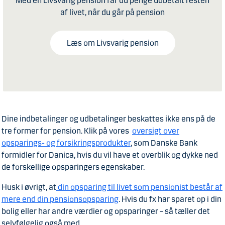
Med en Livsvarig pension får du penge udbetalt resten
af livet, når du går på pension
Læs om Livsvarig pension
Dine indbetalinger og udbetalinger beskattes ikke ens på de
tre former for pension. Klik på vores
oversigt over
opsparings- og forsikringsprodukter
, som Danske Bank
formidler for Danica, hvis du vil have et overblik og dykke ned
de forskellige opsparingers egenskaber.
Husk i øvrigt, at
din opsparing til livet som pensionist består af
mere end din pensionsopsparing
. Hvis du fx har sparet op i din
bolig eller har andre værdier og opsparinger – så tæller det
selvfølgelig også med.