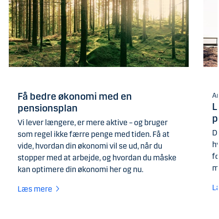
Få bedre økonomi med en
Ar
L
pensionsplan
p
Vi lever længere, er mere aktive – og bruger
D
som regel ikke færre penge med tiden. Få at
hv
vide, hvordan din økonomi vil se ud, når du
f
stopper med at arbejde, og hvordan du måske
m
kan optimere din økonomi her og nu.
L
Læs mere