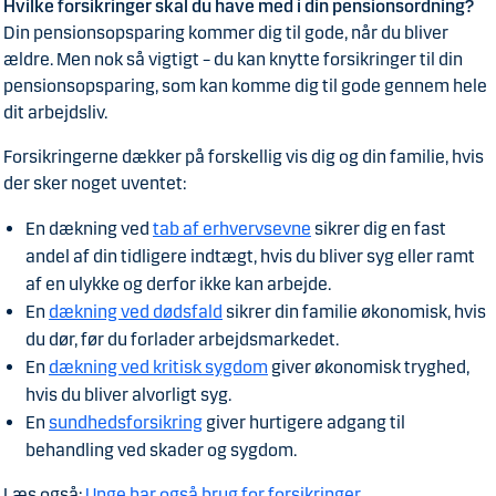
Hvilke forsikringer skal du have med i din pensionsordning?
Din pensionsopsparing kommer dig til gode, når du bliver
ældre. Men nok så vigtigt – du kan knytte forsikringer til din
pensionsopsparing, som kan komme dig til gode gennem hele
dit arbejdsliv.
Forsikringerne dækker på forskellig vis dig og din familie, hvis
der sker noget uventet:
En dækning ved
tab af erhvervsevne
sikrer dig en fast
andel af din tidligere indtægt, hvis du bliver syg eller ramt
af en ulykke og derfor ikke kan arbejde.
En
dækning ved dødsfald
sikrer din familie økonomisk, hvis
du dør, før du forlader arbejdsmarkedet.
En
dækning ved kritisk sygdom
giver økonomisk tryghed,
hvis du bliver alvorligt syg.
En
sundhedsforsikring
giver hurtigere adgang til
behandling ved skader og sygdom.
Læs også:
Unge har også brug for forsikringer