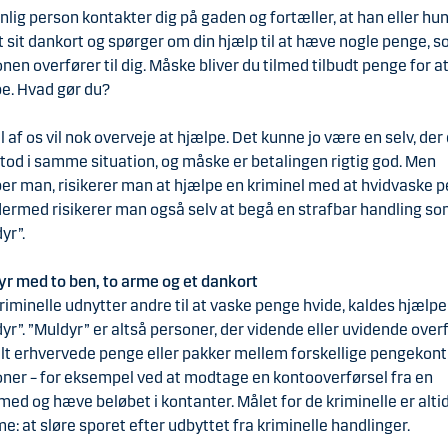
nlig person kontakter dig på gaden og fortæller, at han eller hu
 sit dankort og spørger om din hjælp til at hæve nogle penge, 
nen overfører til dig. Måske bliver du tilmed tilbudt penge for a
e. Hvad gør du?
l af os vil nok overveje at hjælpe. Det kunne jo være en selv, der
tod i samme situation, og måske er betalingen rigtig god. Men
er man, risikerer man at hjælpe en kriminel med at hvidvaske 
dermed risikerer man også selv at begå en strafbar handling s
dyr”.
r med to ben, to arme og et dankort
riminelle udnytter andre til at vaske penge hvide, kaldes hjælp
yr”. ”Muldyr” er altså personer, der vidende eller uvidende over
alt erhvervede penge eller pakker mellem forskellige pengekonti
ner – for eksempel ved at modtage en kontooverførsel fra en
ed og hæve beløbet i kontanter. Målet for de kriminelle er alti
: at sløre sporet efter udbyttet fra kriminelle handlinger.