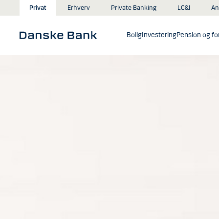
Gå til hovedindhold
An
Privat
Erhverv
Private Banking
LC&I
Bolig
Investering
Pension og for