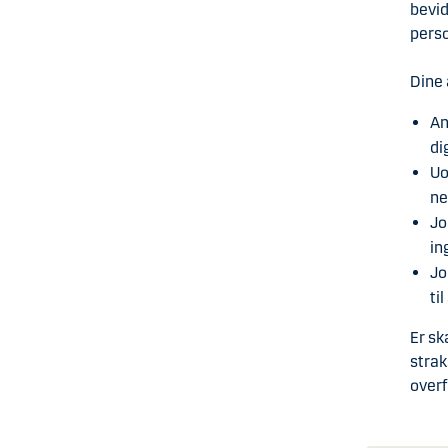
bevid
perso
Dine 
An
di
Uo
ne
Jo
in
Jo
ti
Er sk
strak
overf