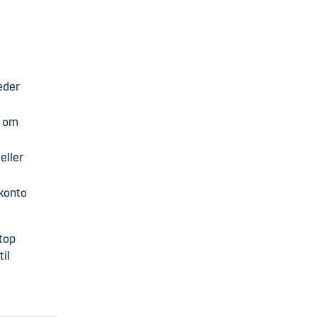
eder
e om
eller
 konto
stop
il