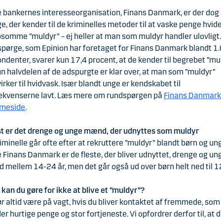
e bankernes interesseorganisation, Finans Danmark, er der dog 
, der kender til de kriminelles metoder til at vaske penge hvide
somme ”muldyr” – ej heller at man som muldyr handler ulovligt. 
pørge, som Epinion har foretaget for Finans Danmark blandt 1
ndenter, svarer kun 17,4 procent, at de kender til begrebet ”mul
n halvdelen af de adspurgte er klar over, at man som ”muldyr”
rker til hvidvask. Især blandt unge er kendskabet til
ekvenserne lavt. Læs mere om rundspørgen på
Finans Danmark
meside
.
st er det drenge og unge mænd, der udnyttes som muldyr
iminelle går ofte efter at rekruttere ”muldyr” blandt børn og un
e Finans Danmark er de fleste, der bliver udnyttet, drenge og un
mellem 14-24 år, men det går også ud over børn helt ned til 12
kan du gøre for ikke at blive et ”muldyr”?
r altid være på vagt, hvis du bliver kontaktet af fremmede, som
der hurtige penge og stor fortjeneste. Vi opfordrer derfor til, at d