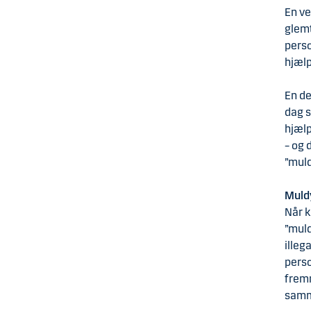
En ve
glemt
perso
hjælp
En de
dag s
hjælp
– og 
”mul
Muldy
Når k
”muld
illeg
perso
fremm
samme