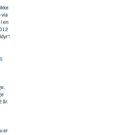
ikke
 via
I en
.012
dyr”.
s
ge.
ge
 år.
u er