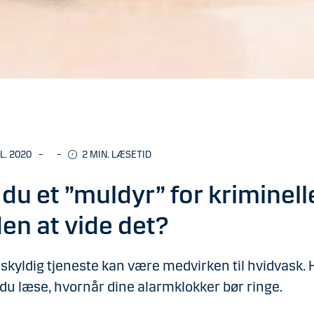
UL. 2020
–
–
2
MIN. LÆSETID
 du et ”muldyr” for kriminell
en at vide det?
skyldig tjeneste kan være medvirken til hvidvask. 
du læse, hvornår dine alarmklokker bør ringe.