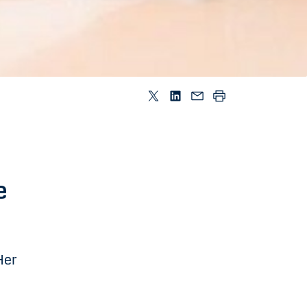
e
Her