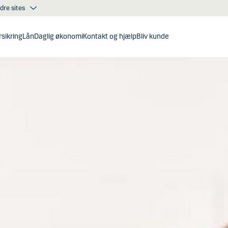
dre sites
sikring
Lån
Daglig økonomi
Kontakt og hjælp
Bliv kunde