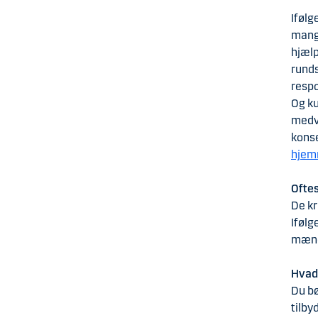
Ifølg
mange
hjælp
runds
respo
Og ku
medvi
kons
hjem
Ofte
De kr
Ifølg
mænd 
Hvad 
Du bø
tilby