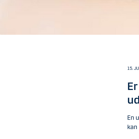
15. J
Er
ud
En u
kan 