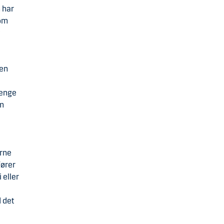
n har
som
t
 en
penge
om
erne
fører
 eller
d det