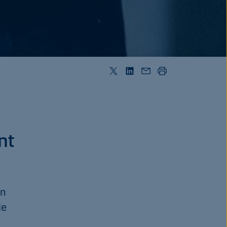
nt
en
le