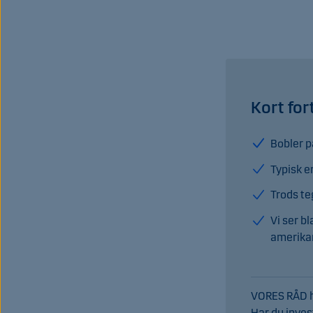
Kort for
Bobler p
Typisk e
Trods te
Vi ser b
amerikan
VORES RÅD he
Har du inves