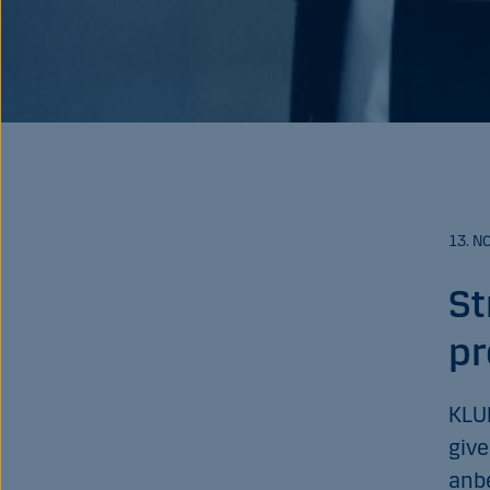
13. N
St
pr
KLU
give
anbe