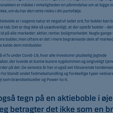
snakken er måske i virkeligheden en påmindelse om at kigge i
ekke, om du har den rette risiko i din portefølje.
tieboble er i sagens natur et negativt ladet ord, for bobler kan b
ve tab. Det er dog ikke så usædvanligt, at der opstår bobler – det
tid på alle markeder: aktier, renter, boligmarkedet. Nogle gange 
re bobler, men oftere er det i mere begrænsede dele af marked
s kalde dem minibobler.
å vi fx under Covid-19, hvor alle investorer pludselig jagtede
aber, der lovede at kunne kurere sygdommen og angiveligt tjen
arder på det. De seneste år har vi også set tilsvarende tendense
 for blandt andet fedmebehandling og forskellige typer vedva
i som brændselsceller og Power-to-X.
også tegn på en aktieboble i øje
eg betragter det ikke som en b