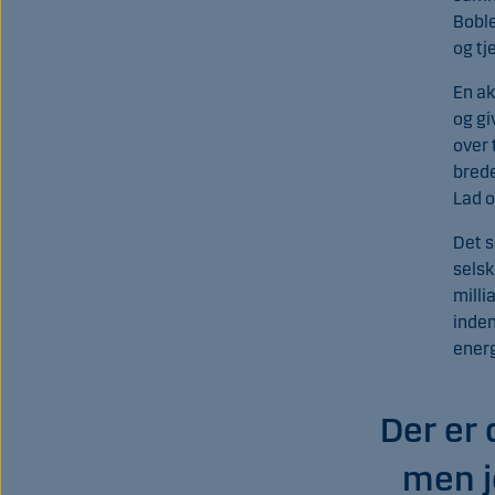
Boble
og tj
En ak
og gi
over 
brede
Lad o
Det s
selsk
milli
inden
energ
Der er 
men j