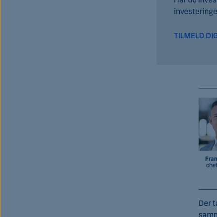
investeringe
TILMELD DIG
Der t
samme