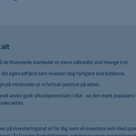
talt
å de finansielle markeder er mere udbredte, end mange tror.
r din egen adfærd som investor dog farligere end boblerne.
gn på minibobler er vi fortsat positive på aktier.
landt andet godt afkastpotentiale i USA – se den mest populær
ske aktier.
r på Investeringsnyt er for dig, som vil investere selv med spar
teret i fx Danske Porteføljepleje, optimerer vores specialister 