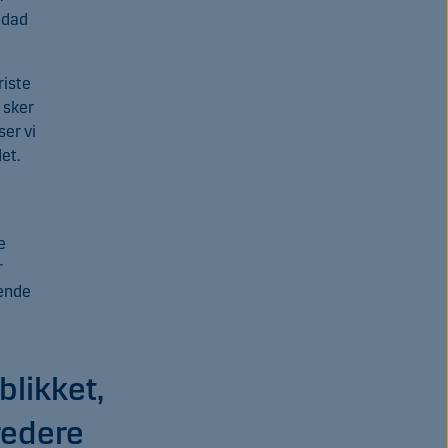
ndad
riste
 sker
ser vi
et.
e
r
rende
blikket,
redere