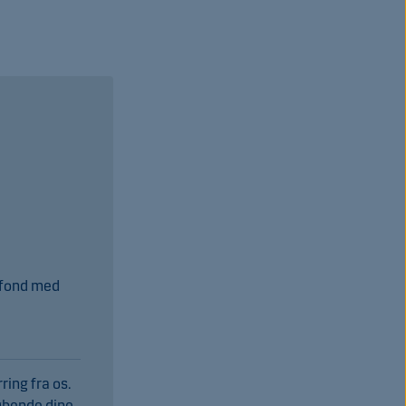
e fond med
ring fra os.
løbende dine