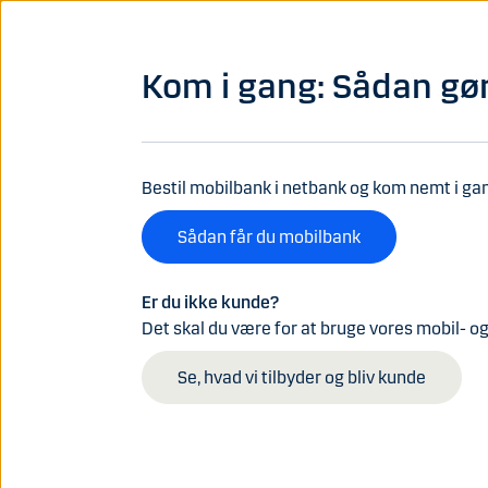
Gå til hovedindhold
An
Privat
Erhverv
Private Banking
LC&I
Kom i gang: Sådan gø
Bolig
Investering
Pension og for
Bestil mobilbank i netbank og kom nemt i ga
Sådan får du mobilbank
Er du ikke kunde?
Det skal du være for at bruge vores mobil- o
Se, hvad vi tilbyder og bliv kunde