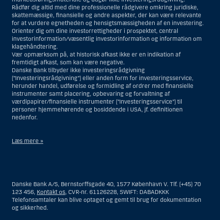
Rådfør dig altid med dine professionelle rådgivere omkring juridiske,
skattemæssige, finansielle og andre aspekter, der kan være relevante
for at vurdere egnetheden og hensigtsmæssigheden af en investering.
Orienter dig om dine investorrettigheder i prospektet, central
investorinformation/væsentlig investorinformation og information om
klagehåndtering.
Vær opmærksom på, at historisk afkast ikke er en indikation af
fremtidigt afkast, som kan være negative.
Danske Bank tilbyder ikke investeringsrådgivning
(”Investeringsrådgivning”) eller anden form for investeringsservice,
herunder handel, udførelse og formidling af ordrer med finansielle
instrumenter samt placering, opbevaring og forvaltning af
værdipapirer/finansielle instrumenter (”Investeringsservice”) til
personer hjemmehørende og bosiddende i USA, jf. definitionen
nedenfor.
Læs mere »
Materialet på denne hjemmeside er således ikke beregnet til at blive
distribueret til eller anvendt af personer hjemmehørende og
bosiddende i USA. Intet materiale på denne hjemmeside må fortolkes
Danske Bank A/S, Bernstorffsgade 40, 1577 København V. Tlf. (+45) 70
og opfattes som et tilbud om Investeringsrådgivning eller
123 456,
Kontakt os
, CVR-nr. 61126228, SWIFT: DABADKKK
Investeringsservice til en person hjemmehørende og bosiddende i USA.
Telefonsamtaler kan blive optaget og gemt til brug for dokumentation
og sikkerhed.
I forhold til Investeringsrådgivning skal en person hjemmehørende og
bosiddende i USA forstås som enhver af følgende: