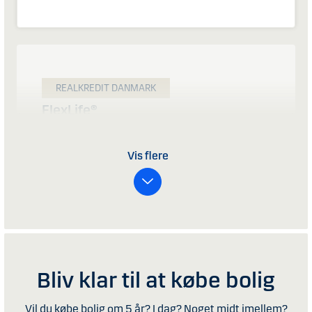
REALKREDIT DANMARK
FlexLife®
Et unikt lån til ejerbolig, hvor du kan skrue op
og ned for din ydelse og har mulighed for
Vis flere
afdragsfrihed i op til 30 år.
Rente
Fast/variabel
Afdragsfrihed
Ja
Bliv klar til at købe bolig
Læs mere
Vil du købe bolig om 5 år? I dag? Noget midt imellem?