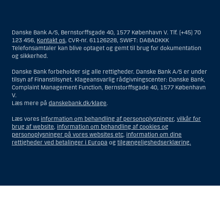
Materialet på denne hjemmeside er således ikke beregnet til at blive
distribueret til eller anvendt af personer hjemmehørende og
bosiddende i USA. Intet materiale på denne hjemmeside må fortolkes
Danske Bank A/S, Bernstorffsgade 40, 1577 København V. Tlf. (+45) 70
og opfattes som et tilbud om Investeringsrådgivning eller
123 456,
Kontakt os
, CVR-nr. 61126228, SWIFT: DABADKKK
Investeringsservice til en person hjemmehørende og bosiddende i USA.
Telefonsamtaler kan blive optaget og gemt til brug for dokumentation
og sikkerhed.
I forhold til Investeringsrådgivning skal en person hjemmehørende og
bosiddende i USA forstås som enhver af følgende:
Danske Bank forbeholder sig alle rettigheder. Danske Bank A/S er under
tilsyn af Finanstilsynet. Klageansvarlig rådgivningscenter: Danske Bank,
En fysisk person hjemmehørende og bosiddende i USA.
Complaint Management Function, Bernstorffsgade 40, 1577 København
V.
En virksomhed eller et interessentskab som er registreret eller
Læs mere på
danskebank.dk/klage
.
organiseret i USA, men som ikke er et offshore-rådgivningscenter
eller en anden form for repræsentation tilhørende en person
Læs vores
information om behandling af personoplysninger
,
vilkår for
hjemmehørende og bosiddende i USA, som har en gyldig
brug af website
,
information om behandling af cookies og
forretningsmæssig begrundelse for sit virke, og som varetager
personoplysninger på vores websites etc
,
information om dine
opgaver og reguleres som et forsikringsselskab eller en bank.
rettigheder ved betalinger i Europa
og
tilgængeligshedserklæring.
Et rådgivningscenter eller en repræsentation tilhørende et
udenlandsk selskab med base i USA.
En fond, hvor formueforvalteren er en person hjemmehørende og
bosiddende i USA, medmindre investeringsfuldmagten indehaves
eller deles med en person, som ikke er hjemmehørende og
Vis
Skjul
Show
Show
bosiddende i USA.
more
less
Et bo, hvor en person hjemmehørende og bosiddende i USA
rows:
rows:
fungerer som bobestyrer eller administrator, medmindre boet er