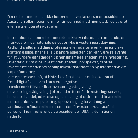
Denne hjemmeside er ikke beregnet til fysiske personer bosiddende i
Australien eller nogen form for virksomhed med hjemsted, registreret
eller navnenoteret i Australien
Information på denne hjemmeside, inklusiv information om fonde, er
markedsføringsmateriale og udgør ikke investeringsrådgivning.
Rådfør dig altid med dine professionelle rådgivere omkring juridiske,
skattemæssige, finansielle og andre aspekter, der kan være relevante
for at vurdere egnetheden og hensigtsmæssigheden af en investering.
Orienter dig om dine investorrettigheder i prospektet, central
investorinformation/væsentlig investorinformation og information om
klagehåndtering.
Vær opmærksom på, at historisk afkast ikke er en indikation af
fremtidigt afkast, som kan være negative.
Danske Bank tilbyder ikke investeringsrådgivning
(”Investeringsrådgivning”) eller anden form for investeringsservice,
herunder handel, udførelse og formidling af ordrer med finansielle
instrumenter samt placering, opbevaring og forvaltning af
værdipapirer/finansielle instrumenter (”Investeringsservice”) til
personer hjemmehørende og bosiddende i USA, jf. definitionen
nedenfor.
Læs mere »