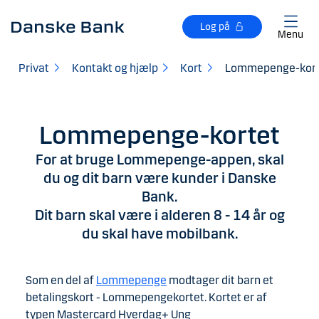
Gå til hovedindhold
Log på
Menu
Privat
Kontakt og hjælp
Kort
Lommepenge-kort
Lommepenge-kortet
For at bruge Lommepenge-appen, skal
du og dit barn være kunder i Danske
Bank.
Dit barn skal være i alderen 8 - 14 år og
du skal have mobilbank.
Som en del af
Lommepenge
modtager dit barn et
betalingskort - Lommepengekortet. Kortet er af
typen Mastercard Hverdag+ Ung