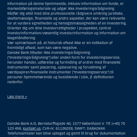
Information på denne hjemmeside, inklusiv information om fonde, er
markedsføringsmateriale og udgør ikke investeringsrådgivning.
Rådfør dig altid med dine professionelle rådgivere omkring juridiske,
skattemæssige, finansielle og andre aspekter, der kan være relevante
for at vurdere egnetheden og hensigtsmæssigheden af en investering.
Orienter dig om dine investorrettigheder i prospektet, central
investorinformation/væsentlig investorinformation og information om
klagehåndtering.
Vær opmærksom på, at historisk afkast ikke er en indikation af
fremtidigt afkast, som kan være negative.
Danske Bank tilbyder ikke investeringsrådgivning
(”Investeringsrådgivning”) eller anden form for investeringsservice,
herunder handel, udførelse og formidling af ordrer med finansielle
instrumenter samt placering, opbevaring og forvaltning af
værdipapirer/finansielle instrumenter (”Investeringsservice”) til
personer hjemmehørende og bosiddende i USA, jf. definitionen
nedenfor.
Læs mere »
Materialet på denne hjemmeside er således ikke beregnet til at blive
distribueret til eller anvendt af personer hjemmehørende og
bosiddende i USA. Intet materiale på denne hjemmeside må fortolkes
Danske Bank A/S, Bernstorffsgade 40, 1577 København V. Tlf. (+45) 70
og opfattes som et tilbud om Investeringsrådgivning eller
123 456,
Kontakt os
, CVR-nr. 61126228, SWIFT: DABADKKK
Investeringsservice til en person hjemmehørende og bosiddende i USA.
Telefonsamtaler kan blive optaget og gemt til brug for dokumentation