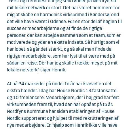
“Først og fremmest har jeg selv rødder på Nordfyn, så
mit lokale netværk er stort. Det har været nemmere for
mig at skabe en harmonisk virksomhed i Søndersø, end
det ville have været i Odense. For en stor del af nøglen til
succes er medarbejderne og at finde de rigtige
personer, der kan arbejde sammen som et team, som er
motiverede og yder en ekstra indsats. Så hurtigt som vi
har løbet, så går det stærkt, og så skal man finde de
rigtige medarbejdere, som har lyst til at være med på
sådan en rejse. Dér har jeg skulle trække meget på mit
lokale netværk,” siger Henrik.
At nå 24 markeder på under to år har krævet en del
ekstra hænder. I dag har House Nordic 13 fastansatte
og 10 freelancere. Medarbejdere, der i høj grad har ført
virksomheden frem til, hvad den har opnået på to år.
Nordfyns Kommune har siden etableringen af House
Nordic supporteret og hjulpet til med rekrutteringen af
nye medarbejdere. En hjælp som Henrik ikke ville have