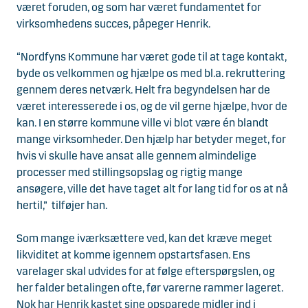
været foruden, og som har været fundamentet for
virksomhedens succes, påpeger Henrik.
“Nordfyns Kommune har været gode til at tage kontakt,
byde os velkommen og hjælpe os med bl.a. rekruttering
gennem deres netværk. Helt fra begyndelsen har de
været interesserede i os, og de vil gerne hjælpe, hvor de
kan. I en større kommune ville vi blot være én blandt
mange virksomheder. Den hjælp har betyder meget, for
hvis vi skulle have ansat alle gennem almindelige
processer med stillingsopslag og rigtig mange
ansøgere, ville det have taget alt for lang tid for os at nå
hertil,” tilføjer han.
Som mange iværksættere ved, kan det kræve meget
likviditet at komme igennem opstartsfasen. Ens
varelager skal udvides for at følge efterspørgslen, og
her falder betalingen ofte, før varerne rammer lageret.
Nok har Henrik kastet sine opsparede midler ind i