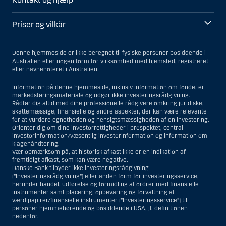
Priser og vilkår
Denne hjemmeside er ikke beregnet til fysiske personer bosiddende i
Australien eller nogen form for virksomhed med hjemsted, registreret
eller navnenoteret i Australien
Information på denne hjemmeside, inklusiv information om fonde, er
markedsføringsmateriale og udgør ikke investeringsrådgivning.
Rådfør dig altid med dine professionelle rådgivere omkring juridiske,
skattemæssige, finansielle og andre aspekter, der kan være relevante
for at vurdere egnetheden og hensigtsmæssigheden af en investering.
Orienter dig om dine investorrettigheder i prospektet, central
investorinformation/væsentlig investorinformation og information om
klagehåndtering.
Vær opmærksom på, at historisk afkast ikke er en indikation af
fremtidigt afkast, som kan være negative.
Danske Bank tilbyder ikke investeringsrådgivning
(”Investeringsrådgivning”) eller anden form for investeringsservice,
herunder handel, udførelse og formidling af ordrer med finansielle
instrumenter samt placering, opbevaring og forvaltning af
værdipapirer/finansielle instrumenter (”Investeringsservice”) til
personer hjemmehørende og bosiddende i USA, jf. definitionen
nedenfor.