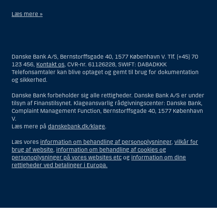
Læs mere »
Materialet på denne hjemmeside er således ikke beregnet til at blive
distribueret til eller anvendt af personer hjemmehørende og
bosiddende i USA. Intet materiale på denne hjemmeside må fortolkes
Danske Bank A/S, Bernstorffsgade 40, 1577 København V. Tlf. (+45) 70
og opfattes som et tilbud om Investeringsrådgivning eller
123 456,
Kontakt os
, CVR-nr. 61126228, SWIFT: DABADKKK
Investeringsservice til en person hjemmehørende og bosiddende i USA.
Telefonsamtaler kan blive optaget og gemt til brug for dokumentation
og sikkerhed.
I forhold til Investeringsrådgivning skal en person hjemmehørende og
bosiddende i USA forstås som enhver af følgende:
Danske Bank forbeholder sig alle rettigheder. Danske Bank A/S er under
tilsyn af Finanstilsynet. Klageansvarlig rådgivningscenter: Danske Bank,
En fysisk person hjemmehørende og bosiddende i USA.
Complaint Management Function, Bernstorffsgade 40, 1577 København
V.
En virksomhed eller et interessentskab som er registreret eller
Læs mere på
danskebank.dk/klage
.
organiseret i USA, men som ikke er et offshore-rådgivningscenter
eller en anden form for repræsentation tilhørende en person
Læs vores
information om behandling af personoplysninger
,
vilkår for
hjemmehørende og bosiddende i USA, som har en gyldig
brug af website
,
information om behandling af cookies og
forretningsmæssig begrundelse for sit virke, og som varetager
personoplysninger på vores websites etc
og
information om dine
opgaver og reguleres som et forsikringsselskab eller en bank.
rettigheder ved betalinger i Europa.
Et rådgivningscenter eller en repræsentation tilhørende et
udenlandsk selskab med base i USA.
En fond, hvor formueforvalteren er en person hjemmehørende og
bosiddende i USA, medmindre investeringsfuldmagten indehaves
eller deles med en person, som ikke er hjemmehørende og
Vis
Skjul
Show
Show