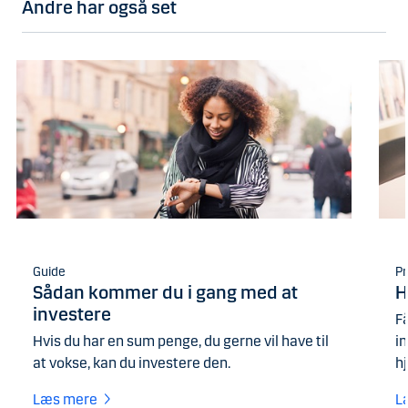
Andre har også set
Guide
Pr
Sådan kommer du i gang med at
H
investere
Få
Hvis du har en sum penge, du gerne vil have til
in
at vokse, kan du investere den.
hj
Læs mere
L