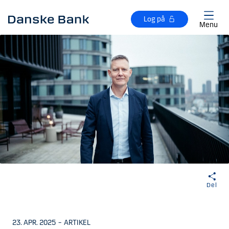
Gå til hovedindhold
Log på
Menu
Del
23. APR. 2025
–
ARTIKEL