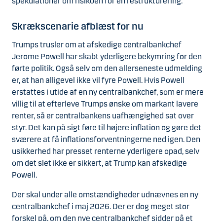
spekulationer om risikoen for en restrukturering.
Skrækscenarie afblæst for nu
Trumps trusler om at afskedige centralbankchef
Jerome Powell har skabt yderligere bekymring for den
førte politik. Også selv om den allerseneste udmelding
er, at han alligevel ikke vil fyre Powell. Hvis Powell
erstattes i utide af en ny centralbankchef, som er mere
villig til at efterleve Trumps ønske om markant lavere
renter, så er centralbankens uafhængighed sat over
styr. Det kan på sigt føre til højere inflation og gøre det
sværere at få inflationsforventningerne ned igen. Den
usikkerhed har presset renterne yderligere opad, selv
om det slet ikke er sikkert, at Trump kan afskedige
Powell.
Der skal under alle omstændigheder udnævnes en ny
centralbankchef i maj 2026. Der er dog meget stor
forskel på, om den nye centralbankchef sidder på et