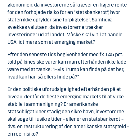
økonomien, da investorerne så kræver en højere rente
for den forhøjede risiko for en ”statsbankerot”, hvor
staten ikke opfylder sine forpligtelser. Samtidig
svækkes valutaen, da investorerne trækker
investeringer ud af landet. Måske skal vi til at handle
USA lidt mere som et emerging market?
Efter den seneste tids begivenheder med fx 145 pct.
told på kinesiske varer kan man efterhånden ikke lade
være med at tænke: ”Hvis Trump kan finde på det her,
hvad kan han så ellers finde på?”
Er den politiske uforudsigelighed efterhånden på et
niveau, der får de fleste emerging markets til at virke
stabile i sammenligning? Er amerikanske
statsobligationer stadig den sikre havn, investorerne
skal søge til i usikre tider – eller er en statsbankerot –
dvs. en restrukturering af den amerikanske statsgæld –
en reel risiko?